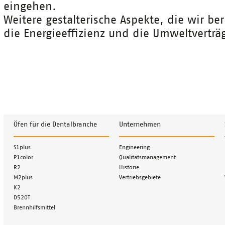
eingehen.
Weitere gestalterische Aspekte, die wir be
die Energieeffizienz und die Umweltverträg
Öfen für die Dentalbranche
Unternehmen
Navigation
Navigation
S1plus
Engineering
überspringen
überspringen
P1color
Qualitätsmanagement
R2
Historie
M2plus
Vertriebsgebiete
K2
D520T
Brennhilfsmittel