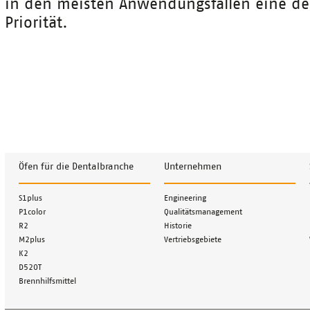
in den meisten Anwendungsfällen eine de
Priorität.
Öfen für die Dentalbranche
Unternehmen
Navigation
Navigation
S1plus
Engineering
überspringen
überspringen
P1color
Qualitätsmanagement
R2
Historie
M2plus
Vertriebsgebiete
K2
D520T
Brennhilfsmittel