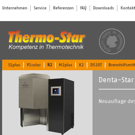
Navigation
Unternehmen
Service
Referenzen
FAQ
Downloads
Kontak
überspringen
Navigation
S1plus
P1color
R2
M2plus
K2
D520T
Brennhilfsmitt
überspringen
Denta-Star
Neuauflage des