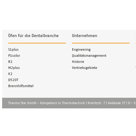
Öfen für die Dentalbranche
Unternehmen
Navigation
Navigation
S1plus
Engineering
überspringen
überspringen
P1color
Qualitätsmanagement
R2
Historie
M2plus
Vertriebsgebiete
K2
D520T
Brennhilfsmittel
Thermo Star GmbH - Kompetenz in Thermotechnik | Krantzstr. 7 | Gebä̈ude 37 | D - 52