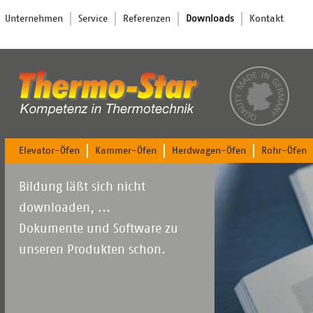
Navigation
Unternehmen
Service
Referenzen
Downloads
Kontakt
überspringen
Navigation
Elevator-Öfen
Kammer-Öfen
Herdwagen-Öfen
Rohr-Öfen
überspringen
Bildung läßt sich nicht
downloaden, ...
Dokumente und Software zu
unseren Produkten schon.