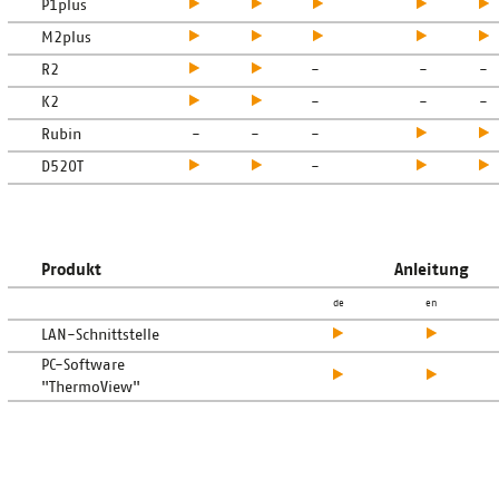
P1plus
M2plus
R2
-
-
-
K2
-
-
-
Rubin
-
-
-
D520T
-
Produkt
Anleitung
de
en
LAN-Schnittstelle
PC-Software
"ThermoView"