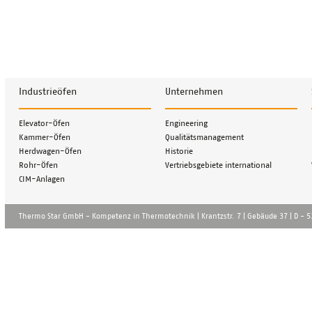
Industrieöfen
Unternehmen
Navigation
Navigation
Elevator-Öfen
Engineering
überspringen
überspringen
Kammer-Öfen
Qualitätsmanagement
Herdwagen-Öfen
Historie
Rohr-Öfen
Vertriebsgebiete international
CIM-Anlagen
Thermo Star GmbH - Kompetenz in Thermotechnik | Krantzstr. 7 | Gebä̈ude 37 | D - 52