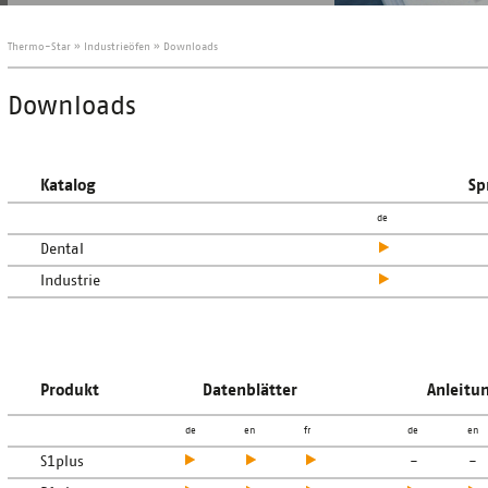
Thermo-Star
»
Industrieöfen
»
Downloads
Downloads
Katalog
Sp
de
Dental
Industrie
Produkt
Datenblätter
Anleitu
de
en
fr
de
en
S1plus
-
-