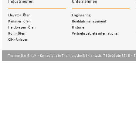
Industrieöfen
Unternehmen
Navigation
Navigation
Elevator-Öfen
Engineering
überspringen
überspringen
Kammer-Öfen
Qualitätsmanagement
Herdwagen-Öfen
Historie
Rohr-Öfen
Vertriebsgebiete international
CIM-Anlagen
Thermo Star GmbH - Kompetenz in Thermotechnik | Krantzstr. 7 | Gebä̈ude 37 | D - 52