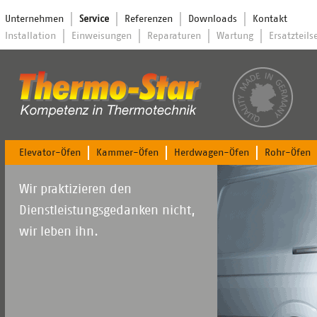
Navigation
Unternehmen
Service
Referenzen
Downloads
Kontakt
überspringen
Navigation
Installation
Einweisungen
Reparaturen
Wartung
Ersatzteils
überspringen
Navigation
Elevator-Öfen
Kammer-Öfen
Herdwagen-Öfen
Rohr-Öfen
überspringen
Wir praktizieren den
Dienstleistungsgedanken nicht,
wir leben ihn.