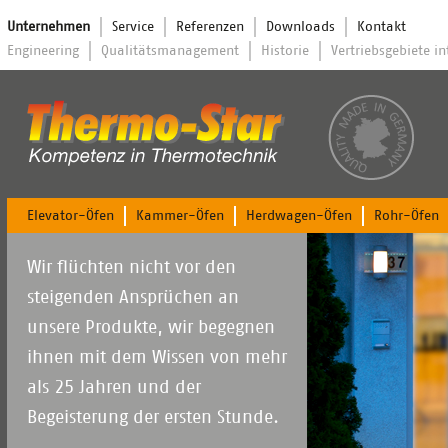
Navigation
Unternehmen
Service
Referenzen
Downloads
Kontakt
überspringen
Navigation
Engineering
Qualitätsmanagement
Historie
Vertriebsgebiete i
überspringen
Navigation
Elevator-Öfen
Kammer-Öfen
Herdwagen-Öfen
Rohr-Öfen
überspringen
Wir flüchten nicht vor den
steigenden Ansprüchen an
unsere Produkte, wir begegnen
ihnen mit dem Wissen von mehr
als 25 Jahren und der
Begeisterung der ersten Stunde.