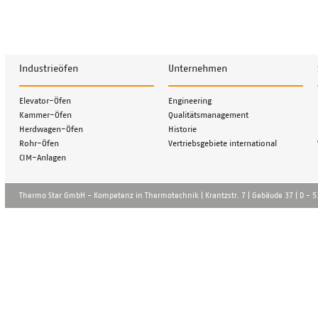
Industrieöfen
Unternehmen
Navigation
Navigation
Elevator-Öfen
Engineering
überspringen
überspringen
Kammer-Öfen
Qualitätsmanagement
Herdwagen-Öfen
Historie
Rohr-Öfen
Vertriebsgebiete international
CIM-Anlagen
Thermo Star GmbH - Kompetenz in Thermotechnik | Krantzstr. 7 | Gebä̈ude 37 | D - 52