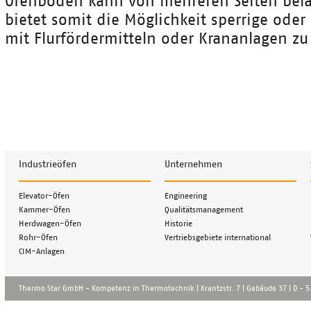
Ofenboden kann von mehreren Seiten be
bietet somit die Möglichkeit sperrige ode
mit Flurfördermitteln oder Krananlagen zu 
Industrieöfen
Unternehmen
Navigation
Navigation
Elevator-Öfen
Engineering
überspringen
überspringen
Kammer-Öfen
Qualitätsmanagement
Herdwagen-Öfen
Historie
Rohr-Öfen
Vertriebsgebiete international
CIM-Anlagen
Thermo Star GmbH - Kompetenz in Thermotechnik | Krantzstr. 7 | Gebä̈ude 37 | D - 52