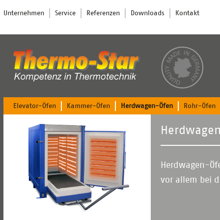
Navigation
Unternehmen
Service
Referenzen
Downloads
Kontakt
überspringen
Navigation
Elevator-Öfen
Kammer-Öfen
Herdwagen-Öfen
Rohr-Öfen
überspringen
Herdwagen
Herdwagen-Öfen
vor allem bei 