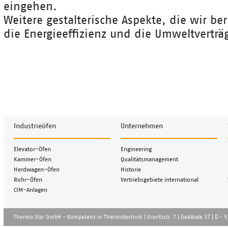
eingehen.
Weitere gestalterische Aspekte, die wir be
die Energieeffizienz und die Umweltverträg
Industrieöfen
Unternehmen
Navigation
Navigation
Elevator-Öfen
Engineering
überspringen
überspringen
Kammer-Öfen
Qualitätsmanagement
Herdwagen-Öfen
Historie
Rohr-Öfen
Vertriebsgebiete international
CIM-Anlagen
Thermo Star GmbH - Kompetenz in Thermotechnik | Krantzstr. 7 | Gebä̈ude 37 | D - 52