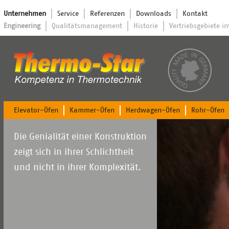
Navigation
Unternehmen
Service
Referenzen
Downloads
Kontakt
überspringen
Navigation
Engineering
Qualitätsmanagement
Historie
Vertriebsgebiete i
überspringen
Navigation
Elevator-Öfen
Kammer-Öfen
Herdwagen-Öfen
Rohr-Öfen
überspringen
Die Genialität einer Konstruktion
zeigt sich in ihrer Schlichtheit
und nicht in ihrer Komplexität.