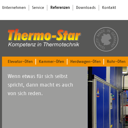
Navigation
Unternehmen
Service
Referenzen
Downloads
Kontakt
überspringen
Navigation
Elevator-Öfen
Kammer-Öfen
Herdwagen-Öfen
Rohr-Öfen
überspringen
Wenn etwas für sich selbst
spricht, dann macht es auch
von sich reden.