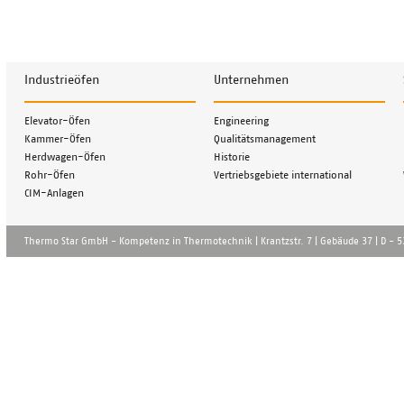
Industrieöfen
Unternehmen
Navigation
Navigation
Elevator-Öfen
Engineering
überspringen
überspringen
Kammer-Öfen
Qualitätsmanagement
Herdwagen-Öfen
Historie
Rohr-Öfen
Vertriebsgebiete international
CIM-Anlagen
Thermo Star GmbH - Kompetenz in Thermotechnik | Krantzstr. 7 | Gebä̈ude 37 | D - 52